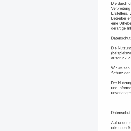
Die durch d
Verbreitung
Erstellers.
Betreiber e
eine Urhebe
derartige I
Datenschut
Die Nutzun
(beispielsw
ausdrücklic
Wir weisen 
Schutz der 
Der Nutzung
und Informa
unverlangt
Datenschutz
Auf unseren
erkennen Si