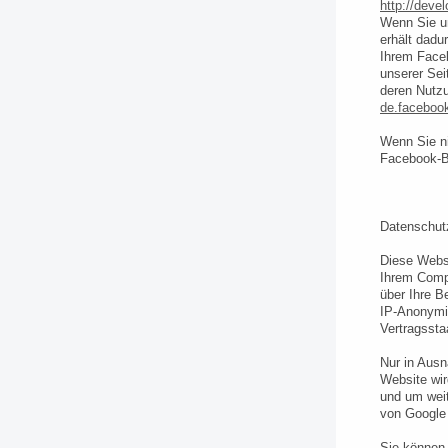
http://deve
Wenn Sie un
erhält dadu
Ihrem Faceb
unserer Sei
deren Nutzu
de.faceboo
Wenn Sie n
Facebook-B
Datenschutz
Diese Websi
Ihrem Compu
über Ihre B
IP-Anonymis
Vertragsst
Nur in Ausn
Website wir
und um weit
von Google 
Sie können 