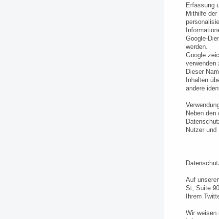
Erfassung u
Mithilfe de
personalisi
Information
Google-Dien
werden.
Google zeic
verwenden z
Dieser Name
Inhalten üb
andere iden
Verwendung 
Neben den o
Datenschutz
Nutzer und 
Datenschutz
Auf unseren
St, Suite 9
Ihrem Twitt
Wir weisen 