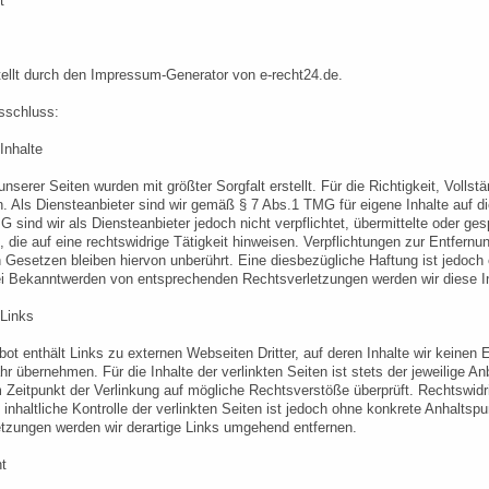
t
tellt durch den Impressum-Generator von e-recht24.de.
sschluss:
Inhalte
unserer Seiten wurden mit größter Sorgfalt erstellt. Für die Richtigkeit, Volls
 Als Diensteanbieter sind wir gemäß § 7 Abs.1 TMG für eigene Inhalte auf d
G sind wir als Diensteanbieter jedoch nicht verpflichtet, übermittelte oder
, die auf eine rechtswidrige Tätigkeit hinweisen. Verpflichtungen zur Entfer
 Gesetzen bleiben hiervon unberührt. Eine diesbezügliche Haftung ist jedoch
ei Bekanntwerden von entsprechenden Rechtsverletzungen werden wir diese I
 Links
ot enthält Links zu externen Webseiten Dritter, auf deren Inhalte wir keinen 
r übernehmen. Für die Inhalte der verlinkten Seiten ist stets der jeweilige Anb
Zeitpunkt der Verlinkung auf mögliche Rechtsverstöße überprüft. Rechtswidri
inhaltliche Kontrolle der verlinkten Seiten ist jedoch ohne konkrete Anhalts
tzungen werden wir derartige Links umgehend entfernen.
t