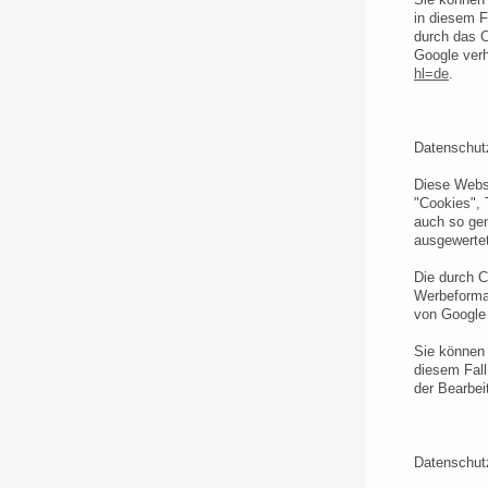
in diesem F
durch das C
Google verh
hl=de
.
Datenschut
Diese Webs
"Cookies", 
auch so ge
ausgewerte
Die durch C
Werbeformat
von Google 
Sie können 
diesem Fall
der Bearbei
Datenschutz