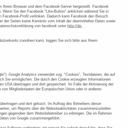
en Ihrem Browser und dem Facebook-Server hergestellt. Facebook
en. Wenn Sie den Facebook "Like-Button" anklicken während Sie in
rem Facebook-Profil verlinken. Dadurch kann Facebook den Besuch
er der Seiten keine Kenntnis vom Inhalt der übermittelten Daten sowie
 Datenschutzerklärung von facebook unter
http://de-
zerkonto zuordnen kann, loggen Sie sich bitte aus Ihrem
e"). Google Analytics verwendet sog. "Cookies", Textdateien, die auf
ch Sie ermöglichen. Die durch den Cookie erzeugten Informationen
n USA übertragen und dort gespeichert. Im Falle der Aktivierung der
b von Mitgliedstaaten der Europäischen Union oder in anderen
bertragen und dort gekürzt. Im Auftrag des Betreibers dieser
werten, um Reports über die Websiteaktivitäten zusammenzustellen
ungen gegenüber dem Websitebetreiber zu erbringen. Die im Rahmen
n Daten von Google zusammengeführt.
ser-Software verhindern; wir weisen Sie jedoch darauf hin, dass Sie