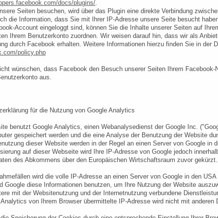
lopers.facebook.com/docs/plugins/
.
sere Seiten besuchen, wird über das Plugin eine direkte Verbindung zwisch
rch die Information, dass Sie mit Ihrer IP-Adresse unsere Seite besucht hab
ook-Account eingeloggt sind, können Sie die Inhalte unserer Seiten auf Ih
ten Ihrem Benutzerkonto zuordnen. Wir weisen darauf hin, dass wir als Anbiet
ng durch Facebook erhalten. Weitere Informationen hierzu finden Sie in der
k.com/policy.php
icht wünschen, dass Facebook den Besuch unserer Seiten Ihrem Facebook-Nut
enutzerkonto aus.
erklärung für die Nutzung von Google Analytics
te benutzt Google Analytics, einen Webanalysedienst der Google Inc. ("Googl
ter gespeichert werden und die eine Analyse der Benutzung der Website dur
enutzung dieser Website werden in der Regel an einen Server von Google in de
ierung auf dieser Webseite wird Ihre IP-Adresse von Google jedoch innerhal
aaten des Abkommens über den Europäischen Wirtschaftsraum zuvor gekürzt.
ahmefällen wird die volle IP-Adresse an einen Server von Google in den USA ü
d Google diese Informationen benutzen, um Ihre Nutzung der Website auszu
ere mit der Websitenutzung und der Internetnutzung verbundene Dienstleist
Analytics von Ihrem Browser übermittelte IP-Adresse wird nicht mit andere
die Speicherung der Cookies durch eine entsprechende Einstellung Ihrer Brow