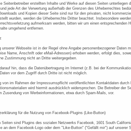
ie Seitenbetreiber erstellten Inhalte und Werke auf diesen Seiten unterliegen
 und jede Art der Verwertung außerhalb der Grenzen des Urheberrechtes bedür
 Downloads und Kopien dieser Seite sind nur für den privaten, nicht kommerzie
rstellt wurden, werden die Urheberrechte Dritter beachtet. Insbesondere werden
rrechtsverletzung aufmerksam werden, bitten wir um einen entsprechenden 
nhalte umgehend entfernen.
z
g unserer Webseite ist in der Regel ohne Angabe personenbezogener Daten m
eise Name, Anschrift oder eMail-Adressen) erhoben werden, erfolgt dies, sowei
he Zustimmung nicht an Dritte weitergegeben.
darauf hin, dass die Datenübertragung im Internet (z.B. bei der Kommunikatio
Daten vor dem Zugriff durch Dritte ist nicht möglich.
 von im Rahmen der Impressumspflicht veröffentlichten Kontaktdaten durch D
tionsmaterialien wird hiermit ausdrücklich widersprochen. Die Betreiber der Se
en Zusendung von Werbeinformationen, etwa durch Spam-Mails, vor.
erklärung für die Nutzung von Facebook-Plugins (Like-Button)
 Seiten sind Plugins des sozialen Netzwerks Facebook, 1601 South Californi
e an dem Facebook-Logo oder dem "Like-Button" ("Gefällt mir") auf unserer Se