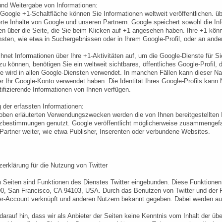
nd Weitergabe von Informationen:
r Google +1-Schaltfläche können Sie Informationen weltweit veröffentlichen. ü
erte Inhalte von Google und unseren Partnern. Google speichert sowohl die In
en über die Seite, die Sie beim Klicken auf +1 angesehen haben. Ihre +1 kö
sten, wie etwa in Suchergebnissen oder in Ihrem Google-Profil, oder an ande
hnet Informationen über Ihre +1-Aktivitäten auf, um die Google-Dienste für 
u können, benötigen Sie ein weltweit sichtbares, öffentliches Google-Profil
 wird in allen Google-Diensten verwendet. In manchen Fällen kann dieser 
er Ihr Google-Konto verwendet haben. Die Identität Ihres Google-Profils kann
tifizierende Informationen von Ihnen verfügen.
der erfassten Informationen:
ben erläuterten Verwendungszwecken werden die von Ihnen bereitgestellten
bestimmungen genutzt. Google veröffentlicht möglicherweise zusammengefasst
Partner weiter, wie etwa Publisher, Inserenten oder verbundene Websites.
erklärung für die Nutzung von Twitter
 Seiten sind Funktionen des Dienstes Twitter eingebunden. Diese Funktionen w
00, San Francisco, CA 94103, USA. Durch das Benutzen von Twitter und der 
er-Account verknüpft und anderen Nutzern bekannt gegeben. Dabei werden auc
darauf hin, dass wir als Anbieter der Seiten keine Kenntnis vom Inhalt der üb