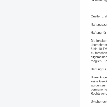
ist beantrag
Quelle: Ers
Haftungsau
Haftung für 
Die Inhalte 
übernehmen.
8 bis 10 TM
zu forschen
allgemeinen
möglich. B
Haftung für
Unser Angeb
keine Gewäh
wurden zum 
permanente 
Rechtsverle
Urheberrech